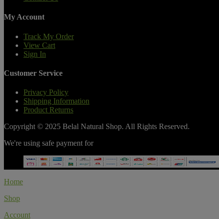
My Account
Track My Order
View Cart
Sign In
Customer Service
Privacy Policy
Shipping Information
Product Returns
Copyright © 2025 Belal Natural Shop. All Rights Reserved.
We're using safe payment for
Home
Shop
Account