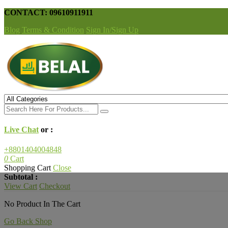
CONTACT: 09610911911
Blog
Terms & Condition
Sign In/Sign Up
Live Chat
or :
+8801404004848
0
Cart
Shopping Cart
Close
Subtotal :
View Cart
Checkout
No Product In The Cart
Go Back Shop