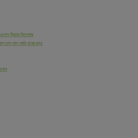
এপেল সিডার ভিনেগার
 চাল,লাল আটা,যবের ছাতু
অয়েল