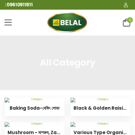
: 09610911911
0
All Category
Baking Soda-বেকিং সোডা
Black & Golden Raisin-কালো ও গোল্ডেন কিসমিস
Mushroom - মাশরুম, Zaytoon-জয়তুন ফল, fig-ত্বীনফল
Various Type Organic Powder-বিভিন্ন প্রকার অর্গানিক পাউডার